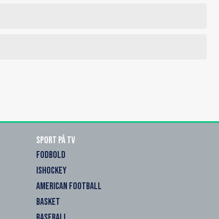
Sport på TV
FODBOLD
ISHOCKEY
AMERICAN FOOTBALL
BASKET
BASEBALL