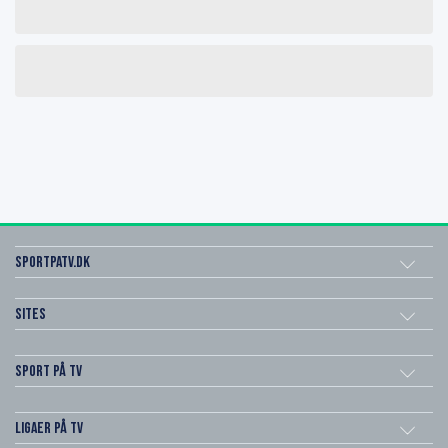
SportPaTV.dk
Sites
Sport på TV
Ligaer på TV