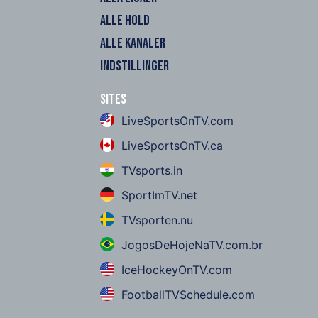
ALLE HOLD
ALLE KANALER
INDSTILLINGER
Sites
LiveSportsOnTV.com
LiveSportsOnTV.ca
TVsports.in
SportImTV.net
TVsporten.nu
JogosDeHojeNaTV.com.br
IceHockeyOnTV.com
FootballTVSchedule.com