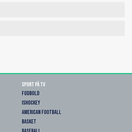
Sport på TV
FODBOLD
ISHOCKEY
AMERICAN FOOTBALL
BASKET
BASEBALL