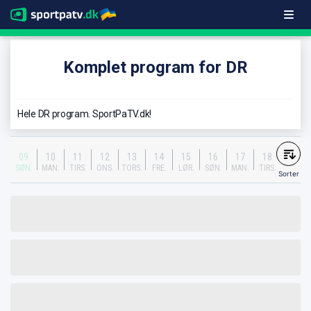
Komplet program for DR
Hele DR program. SportPaTV.dk!
09
10
11
12
13
14
15
16
17
18
SØN.
MAN.
TIRS.
ONS.
TORS.
FRE.
LØR.
SØN.
MAN.
TIRS.
Sorter