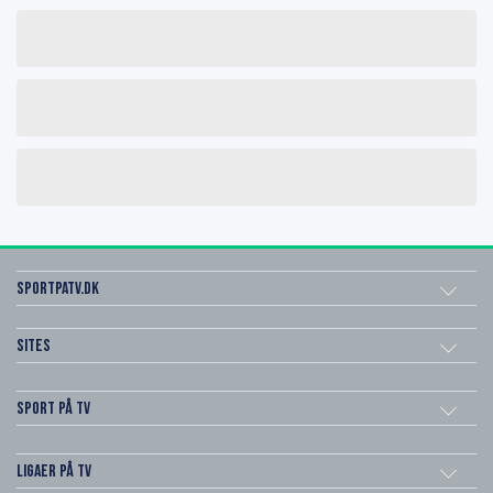
SportPaTV.dk
Sites
Sport på TV
Ligaer på TV