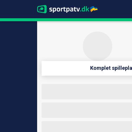
Komplet spillepla