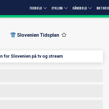
FODBOLD
CYKLING
HÅNDBOLD
MOTORS
Slovenien Tidsplan
n for Slovenien på tv og stream