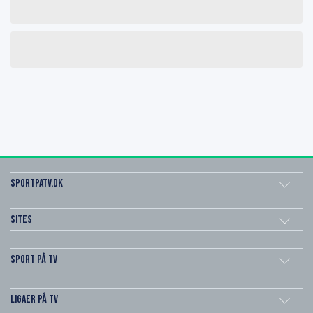
SportPaTV.dk
Sites
Sport på TV
Ligaer på TV