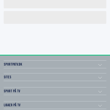
SportPaTV.dk
Sites
Sport på TV
Ligaer på TV