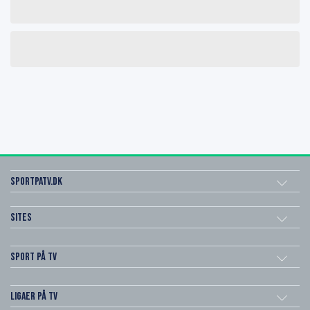
SportPaTV.dk
Sites
Sport på TV
Ligaer på TV