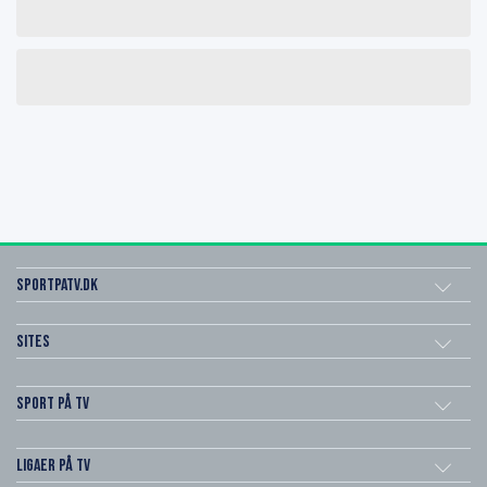
SportPaTV.dk
Sites
Sport på TV
Ligaer på TV