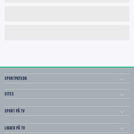
SportPaTV.dk
Sites
Sport på TV
Ligaer på TV