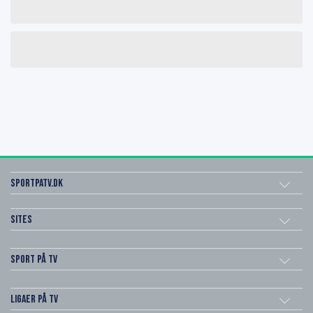
SportPaTV.dk
Sites
Sport på TV
Ligaer på TV