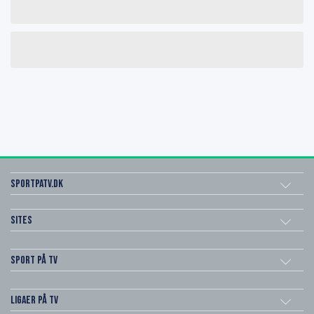
SportPaTV.dk
Sites
Sport på TV
Ligaer på TV