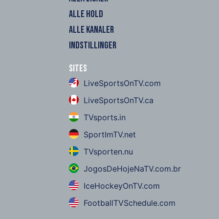
ALLE HOLD
ALLE KANALER
INDSTILLINGER
Sites
LiveSportsOnTV.com
LiveSportsOnTV.ca
TVsports.in
SportImTV.net
TVsporten.nu
JogosDeHojeNaTV.com.br
IceHockeyOnTV.com
FootballTVSchedule.com