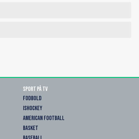
Sport på TV
FODBOLD
ISHOCKEY
AMERICAN FOOTBALL
BASKET
BASEBALL