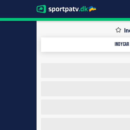
In
IndyCar