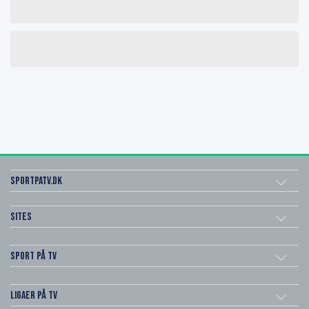
SportPaTV.dk
Sites
Sport på TV
Ligaer på TV